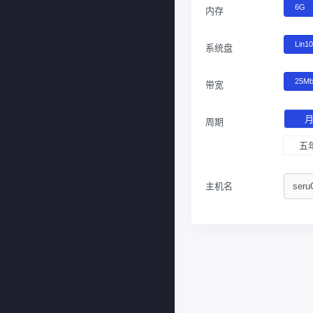
6G
内存
Lin1
系统盘
25M
带宽
周期
五
主机名