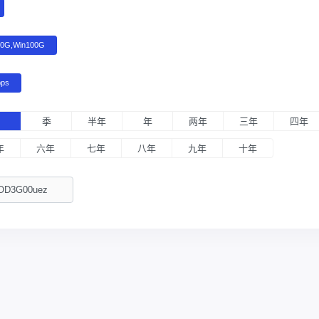
00G,Win100G
bps
月
季
半年
年
两年
三年
四年
年
六年
七年
八年
九年
十年